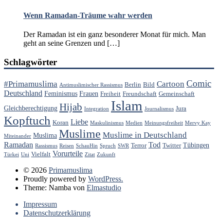
Wenn Ramadan-Träume wahr werden
Der Ramadan ist ein ganz besonderer Monat für mich. Man
geht an seine Grenzen und […]
Schlagwörter
Comic
#Primamuslima
Cartoon
Berlin
Bild
Antimuslimischer Rassismus
Deutschland
Feminismus
Frauen
Freiheit
Freundschaft
Gemeinschaft
Islam
Hijab
Gleichberechtigung
Jura
Integration
Journalismus
Kopftuch
Liebe
Koran
Maskulinismus
Medien
Meinungsfreiheit
Mervy Kay
Muslime
Muslime in Deutschland
Muslima
Miteinander
Ramadan
Tod
Tübingen
Terror
Twitter
Rassismus
Reisen
SchauHin
Spruch
SWR
Vorurteile
Vielfalt
Türkei
Uni
Zitat
Zukunft
© 2026
Primamuslima
Proudly powered by
WordPress.
Theme: Namba von
Elmastudio
Impressum
Datenschutzerklärung