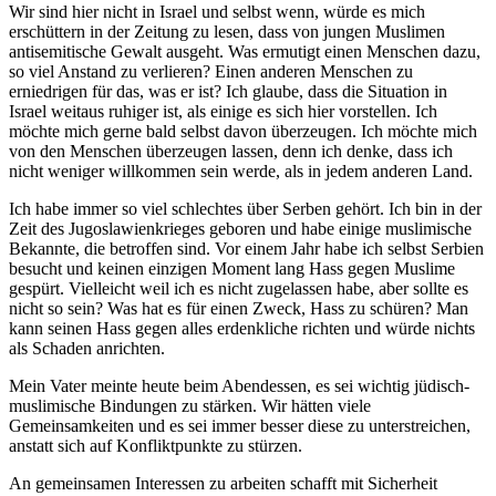
Wir sind hier nicht in Israel und selbst wenn, würde es mich
erschüttern in der Zeitung zu lesen, dass von jungen Muslimen
antisemitische Gewalt ausgeht. Was ermutigt einen Menschen dazu,
so viel Anstand zu verlieren? Einen anderen Menschen zu
erniedrigen für das, was er ist? Ich glaube, dass die Situation in
Israel weitaus ruhiger ist, als einige es sich hier vorstellen. Ich
möchte mich gerne bald selbst davon überzeugen. Ich möchte mich
von den Menschen überzeugen lassen, denn ich denke, dass ich
nicht weniger willkommen sein werde, als in jedem anderen Land.
Ich habe immer so viel schlechtes über Serben gehört. Ich bin in der
Zeit des Jugoslawienkrieges geboren und habe einige muslimische
Bekannte, die betroffen sind. Vor einem Jahr habe ich selbst Serbien
besucht und keinen einzigen Moment lang Hass gegen Muslime
gespürt. Vielleicht weil ich es nicht zugelassen habe, aber sollte es
nicht so sein? Was hat es für einen Zweck, Hass zu schüren? Man
kann seinen Hass gegen alles erdenkliche richten und würde nichts
als Schaden anrichten.
Mein Vater meinte heute beim Abendessen, es sei wichtig jüdisch-
muslimische Bindungen zu stärken. Wir hätten viele
Gemeinsamkeiten und es sei immer besser diese zu unterstreichen,
anstatt sich auf Konfliktpunkte zu stürzen.
An gemeinsamen Interessen zu arbeiten schafft mit Sicherheit