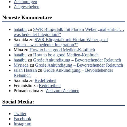
Zeichnungen
Zeitgeschehen
Neueste Kommentare
hataibu
zu
SWR Bürgertalk mit Florian Weber „mal ehrlich…
was bedeutet Integration?“
Saxhida
zu
SWR Bürgertalk mit Florian Weber „mal
ehrlich…was bedeutet Integration?“
Mina
zu
How to be a good Medien-Kopftuch
hataibu
zu
How to be a good Medien-Kopftuch
hataibu
zu
Große Ankündigung – Bevorstehender Relaunch
Myriade
zu
Große Ankündigung – Bevorstehender Relaunch
salah Hassan
zu
Große Ankündigung – Bevorstehender
Relaunch
Saxhida
zu
Redefreiheit
Feministin
zu
Redefreiheit
Primamuslima
zu
Zeit zum Zeichnen
Social Media:
Twitter
Facebook
Instagram