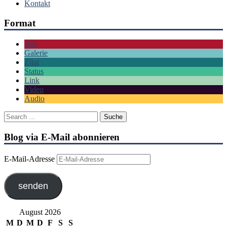
Kontakt
Format
Bild
Galerie
Zitat
Status
Link
Video
Audio
Blog via E-Mail abonnieren
E-Mail-Adresse
senden
August 2026
M
D
M
D
F
S
S