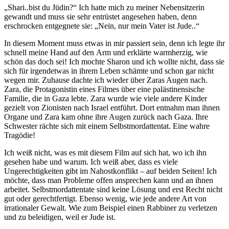
„Shari..bist du Jüdin?“ Ich hatte mich zu meiner Nebensitzerin
gewandt und muss sie sehr entrüstet angesehen haben, denn
erschrocken entgegnete sie: „Nein, nur mein Vater ist Jude..“
In diesem Moment muss etwas in mir passiert sein, denn ich legte ihr
schnell meine Hand auf den Arm und erklärte warmherzig, wie
schön das doch sei! Ich mochte Sharon und ich wollte nicht, dass sie
sich für irgendetwas in ihrem Leben schämte und schon gar nicht
wegen mir. Zuhause dachte ich wieder über Zaras Augen nach.
Zara, die Protagonistin eines Filmes über eine palästinensische
Familie, die in Gaza lebte. Zara wurde wie viele andere Kinder
gezielt von Zionisten nach Israel entführt. Dort entnahm man ihnen
Organe und Zara kam ohne ihre Augen zurück nach Gaza. Ihre
Schwester rächte sich mit einem Selbstmordattentat. Eine wahre
Tragödie!
Ich weiß nicht, was es mit diesem Film auf sich hat, wo ich ihn
gesehen habe und warum. Ich weiß aber, dass es viele
Ungerechtigkeiten gibt im Nahostkonflikt – auf beiden Seiten! Ich
möchte, dass man Probleme offen ansprechen kann und an ihnen
arbeitet. Selbstmordattentate sind keine Lösung und erst Recht nicht
gut oder gerechtfertigt. Ebenso wenig, wie jede andere Art von
irrationaler Gewalt. Wie zum Beispiel einen Rabbiner zu verletzen
und zu beleidigen, weil er Jude ist.