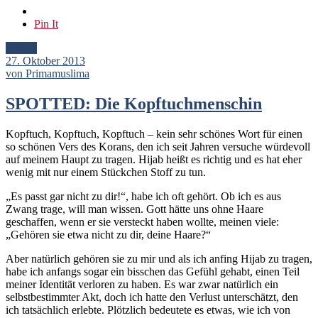
Pin It
Artikel
27. Oktober 2013
von Primamuslima
SPOTTED: Die Kopftuchmenschin
Kopftuch, Kopftuch, Kopftuch – kein sehr schönes Wort für einen
so schönen Vers des Korans, den ich seit Jahren versuche würdevoll
auf meinem Haupt zu tragen. Hijab heißt es richtig und es hat eher
wenig mit nur einem Stückchen Stoff zu tun.
„Es passt gar nicht zu dir!“, habe ich oft gehört. Ob ich es aus
Zwang trage, will man wissen. Gott hätte uns ohne Haare
geschaffen, wenn er sie versteckt haben wollte, meinen viele:
„Gehören sie etwa nicht zu dir, deine Haare?“
Aber natürlich gehören sie zu mir und als ich anfing Hijab zu tragen,
habe ich anfangs sogar ein bisschen das Gefühl gehabt, einen Teil
meiner Identität verloren zu haben. Es war zwar natürlich ein
selbstbestimmter Akt, doch ich hatte den Verlust unterschätzt, den
ich tatsächlich erlebte. Plötzlich bedeutete es etwas, wie ich von