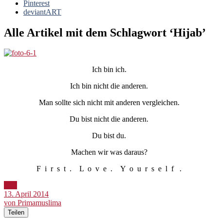
Pinterest
deviantART
Alle Artikel mit dem Schlagwort ‘
Hijab
’
Ich bin ich.
Ich bin nicht die anderen.
Man sollte sich nicht mit anderen vergleichen.
Du bist nicht die anderen.
Du bist du.
Machen wir was daraus?
F i r s t . L o v e . Y o u r s e l f .
Bild
13. April 2014
von Primamuslima
Teilen