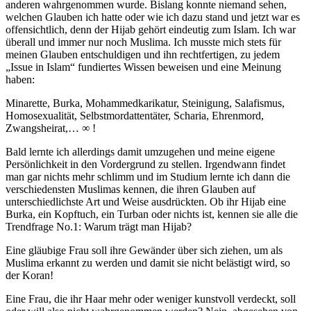
anderen wahrgenommen wurde. Bislang konnte niemand sehen,
welchen Glauben ich hatte oder wie ich dazu stand und jetzt war es
offensichtlich, denn der Hijab gehört eindeutig zum Islam. Ich war
überall und immer nur noch Muslima. Ich musste mich stets für
meinen Glauben entschuldigen und ihn rechtfertigen, zu jedem
„Issue in Islam“ fundiertes Wissen beweisen und eine Meinung
haben:
Minarette, Burka, Mohammedkarikatur, Steinigung, Salafismus,
Homosexualität, Selbstmordattentäter, Scharia, Ehrenmord,
Zwangsheirat,… ∞ !
Bald lernte ich allerdings damit umzugehen und meine eigene
Persönlichkeit in den Vordergrund zu stellen. Irgendwann findet
man gar nichts mehr schlimm und im Studium lernte ich dann die
verschiedensten Muslimas kennen, die ihren Glauben auf
unterschiedlichste Art und Weise ausdrückten. Ob ihr Hijab eine
Burka, ein Kopftuch, ein Turban oder nichts ist, kennen sie alle die
Trendfrage No.1: Warum trägt man Hijab?
Eine gläubige Frau soll ihre Gewänder über sich ziehen, um als
Muslima erkannt zu werden und damit sie nicht belästigt wird, so
der Koran!
Eine Frau, die ihr Haar mehr oder weniger kunstvoll verdeckt, soll