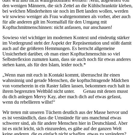
oder will also nicht wahrgenommen werden? Nein, abgesehen von
den wenigen Männern, die sich Zettel an die Kühlschranktür kleben,
bei welchen Minderheiten sie noch im Bett landen wollen, werden
wir sowieso weniger als Frau wahrgenommen als vorher, aber auch
für alle anderen gilt im Normalfall für den Umgang mit
Kopftuchmitmenschinnen: nicht anfassen, nur anschauen!
Sowieso viel wichtiger im modernen Kontext und eindeutig stärker
im Vordergrund steht der Aspekt der Repräsentation und stößt damit
auch auf die größeren Hemmungen. Es herrscht allgemeine
Unsicherheit darüber, ob man einer Kopftuchmenschin so viel
Selbstreflexion zumuten kann, dass sie auch noch für etwas anderes
stehen kann, als für den Islam, leider noch.*
„Wenn man mit euch in Kontakt kommt, überraschst ihr einen
wahnsinnig und gerade Menschen, die kopftuchtragende Mädchen
von vorneherein in ein Raster fallen lassen, bekommen euch halt in
ihrem begrenzten Weltbild nicht unter. Genau mit denen musst
du dich anlegen Mervy Kay, aber mach dich auf etwas gefasst,
wenn du rebellieren willst!“
Wir treten mit unseren Tüchern deutlich aus der Masse hervor und
es ist verständlich, dass die Umstände für uns manchmal etwas
schwerer sind, als für andere Menschen hier in Deutschland. Aber
ist es nicht leicht, sich einzureden, es gäbe auf der ganzen Welt
keine anderen, die es einfach nicht schaffen, etwas zu verändern?