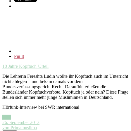
Pin It
10 Jahre Kopftuch-Urteil
Die Lehrerin Fereshta Ludin wollte ihr Kopftuch auch im Unterricht
nicht ablegen – und bekam damals vor dem
Bundesverfassungsgericht Recht. Daraufhin erließen die
Bundesländer Kopftuchverbote. Kopftuch ja oder nein? Diese Frage
stellen sich immer mehr junge Musliminnen in Deutschland.
Hörfunk-Interview bei SWR international
Link
26. September 2013
von Primamuslima