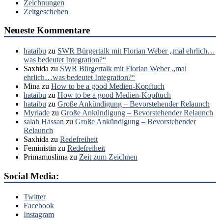
Zeichnungen
Zeitgeschehen
Neueste Kommentare
hataibu
zu
SWR Bürgertalk mit Florian Weber „mal ehrlich…
was bedeutet Integration?“
Saxhida
zu
SWR Bürgertalk mit Florian Weber „mal
ehrlich…was bedeutet Integration?“
Mina
zu
How to be a good Medien-Kopftuch
hataibu
zu
How to be a good Medien-Kopftuch
hataibu
zu
Große Ankündigung – Bevorstehender Relaunch
Myriade
zu
Große Ankündigung – Bevorstehender Relaunch
salah Hassan
zu
Große Ankündigung – Bevorstehender
Relaunch
Saxhida
zu
Redefreiheit
Feministin
zu
Redefreiheit
Primamuslima
zu
Zeit zum Zeichnen
Social Media:
Twitter
Facebook
Instagram