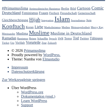
Comic
#Primamuslima
Cartoon
Berlin
Bild
Antimuslimischer Rassismus
Deutschland
Feminismus
Frauen
Freiheit
Freundschaft
Gemeinschaft
Islam
Hijab
Gleichberechtigung
Jura
Integration
Journalismus
Kopftuch
Liebe
Koran
Maskulinismus
Medien
Meinungsfreiheit
Mervy Kay
Muslime
Muslime in Deutschland
Muslima
Miteinander
Ramadan
Tod
Tübingen
Terror
Twitter
Rassismus
Reisen
SchauHin
Spruch
SWR
Vorurteile
Vielfalt
Türkei
Uni
Zitat
Zukunft
© 2026
Primamuslima
Proudly powered by
WordPress.
Theme: Namba von
Elmastudio
Impressum
Datenschutzerklärung
Zur Werkzeugleiste springen
Über WordPress
WordPress.org
Dokumentation (engl.)
Learn WordPress
Support