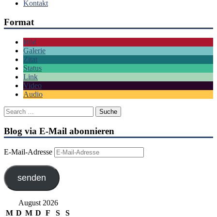
Kontakt
Format
Bild
Galerie
Zitat
Status
Link
Video
Audio
Blog via E-Mail abonnieren
E-Mail-Adresse
senden
August 2026
M
D
M
D
F
S
S