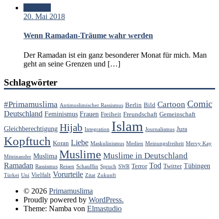
Standard
20. Mai 2018
Wenn Ramadan-Träume wahr werden
Der Ramadan ist ein ganz besonderer Monat für mich. Man
geht an seine Grenzen und […]
Schlagwörter
Comic
#Primamuslima
Cartoon
Berlin
Bild
Antimuslimischer Rassismus
Deutschland
Feminismus
Frauen
Freiheit
Freundschaft
Gemeinschaft
Islam
Hijab
Gleichberechtigung
Jura
Integration
Journalismus
Kopftuch
Liebe
Koran
Maskulinismus
Medien
Meinungsfreiheit
Mervy Kay
Muslime
Muslime in Deutschland
Muslima
Miteinander
Ramadan
Tod
Tübingen
Terror
Twitter
Rassismus
Reisen
SchauHin
Spruch
SWR
Vorurteile
Vielfalt
Türkei
Uni
Zitat
Zukunft
© 2026
Primamuslima
Proudly powered by
WordPress.
Theme: Namba von
Elmastudio