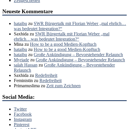
Zeitgeschehen
Neueste Kommentare
hataibu
zu
SWR Bürgertalk mit Florian Weber „mal ehrlich…
was bedeutet Integration?“
Saxhida
zu
SWR Bürgertalk mit Florian Weber „mal
ehrlich…was bedeutet Integration?“
Mina
zu
How to be a good Medien-Kopftuch
hataibu
zu
How to be a good Medien-Kopftuch
hataibu
zu
Große Ankündigung – Bevorstehender Relaunch
Myriade
zu
Große Ankündigung – Bevorstehender Relaunch
salah Hassan
zu
Große Ankündigung – Bevorstehender
Relaunch
Saxhida
zu
Redefreiheit
Feministin
zu
Redefreiheit
Primamuslima
zu
Zeit zum Zeichnen
Social Media:
Twitter
Facebook
Instagram
Pinterest