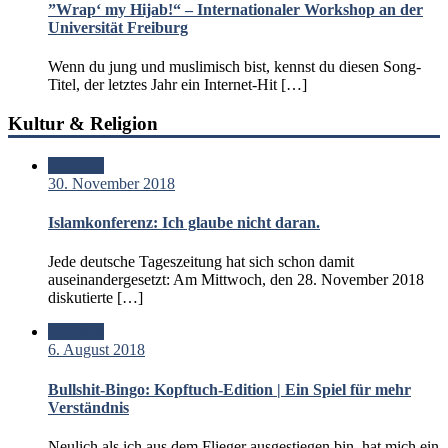
”Wrap‘ my Hijab!“ – Internationaler Workshop an der
Universität Freiburg
Wenn du jung und muslimisch bist, kennst du diesen Song-
Titel, der letztes Jahr ein Internet-Hit […]
Kultur & Religion
Standard
30. November 2018
Islamkonferenz: Ich glaube nicht daran.
Jede deutsche Tageszeitung hat sich schon damit
auseinandergesetzt: Am Mittwoch, den 28. November 2018
diskutierte […]
Standard
6. August 2018
Bullshit-Bingo: Kopftuch-Edition | Ein Spiel für mehr
Verständnis
Neulich als ich aus dem Flieger ausgestiegen bin, hat mich ein