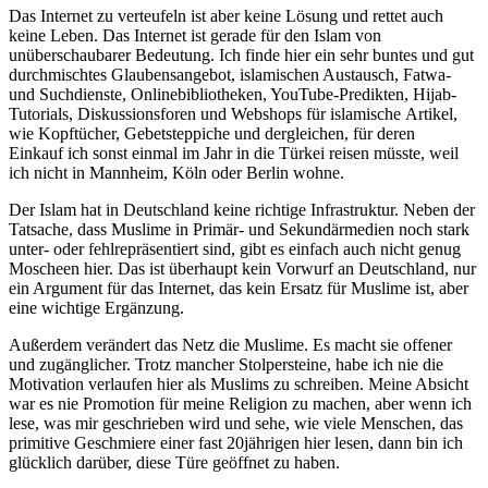
Das Internet zu verteufeln ist aber keine Lösung und rettet auch
keine Leben. Das Internet ist gerade für den Islam von
unüberschaubarer Bedeutung. Ich finde hier ein sehr buntes und gut
durchmischtes Glaubensangebot, islamischen Austausch, Fatwa-
und Suchdienste, Onlinebibliotheken, YouTube-Predikten, Hijab-
Tutorials, Diskussionsforen und Webshops für islamische Artikel,
wie Kopftücher, Gebetsteppiche und dergleichen, für deren
Einkauf ich sonst einmal im Jahr in die Türkei reisen müsste, weil
ich nicht in Mannheim, Köln oder Berlin wohne.
Der Islam hat in Deutschland keine richtige Infrastruktur. Neben der
Tatsache, dass Muslime in Primär- und Sekundärmedien noch stark
unter- oder fehlrepräsentiert sind, gibt es einfach auch nicht genug
Moscheen hier. Das ist überhaupt kein Vorwurf an Deutschland, nur
ein Argument für das Internet, das kein Ersatz für Muslime ist, aber
eine wichtige Ergänzung.
Außerdem verändert das Netz die Muslime. Es macht sie offener
und zugänglicher. Trotz mancher Stolpersteine, habe ich nie die
Motivation verlaufen hier als Muslims zu schreiben. Meine Absicht
war es nie Promotion für meine Religion zu machen, aber wenn ich
lese, was mir geschrieben wird und sehe, wie viele Menschen, das
primitive Geschmiere einer fast 20jährigen hier lesen, dann bin ich
glücklich darüber, diese Türe geöffnet zu haben.