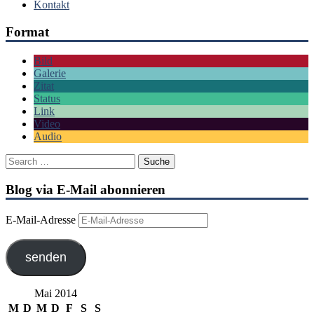
Kontakt
Format
Bild
Galerie
Zitat
Status
Link
Video
Audio
Blog via E-Mail abonnieren
E-Mail-Adresse
senden
Mai 2014
M
D
M
D
F
S
S