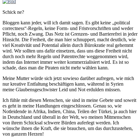
Schick ne?
Bloggen kann jeder, will ich damit sagen. Es gibt keine „political
correctness“-Regeln, keine Form- und Fristvorschriften und weder
Pflicht, noch Zwang. Das Netz ist Grenzen- und Barrierefrei in jeder
Hinsicht. Die Freiheit, die man hier schnuppert, macht deutlich, wie
viel Kreativität und Potential allein durch Bürokratie real gehemmt
wird. Wir sollten uns dafür einsetzen, dass uns diese Freiheit nicht
durch noch mehr Regeln und Patentrechte weggenommen wird,
indem das Internet immer weiter kommerzialisiert wird. Es ist so
schade, dass man die Piraten nicht mehr wählen kann.
Meine Mutter würde sich jetzt sowieso darüber aufregen, wie mich
nur kreative Entfaltung beschäftigen kann, während in Syrien
meine Glaubensgeschwister Leid und Not erdulden müssen.
Ich fühle mit diesen Menschen, sie sind in meine Gebete und soweit
es geht in meine Handlungen eingeschlossen. Genau so, wie
Notleidende in Afrika, Indien, China, Teilen der Türkei, ja auch hier
in Deutschland und überall in der Welt, wo meinen Mitmenschen
von ihrem Schicksal schwere Bürden auferlegt werden. Ich
wünsche ihnen die Kraft, die sie brauchen, um das durchzustehen,
von ganzem Herzen!