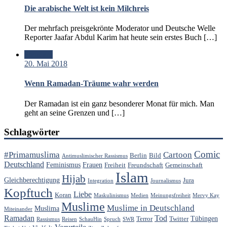
Die arabische Welt ist kein Milchreis
Der mehrfach preisgekrönte Moderator und Deutsche Welle
Reporter Jaafar Abdul Karim hat heute sein erstes Buch […]
Standard
20. Mai 2018
Wenn Ramadan-Träume wahr werden
Der Ramadan ist ein ganz besonderer Monat für mich. Man
geht an seine Grenzen und […]
Schlagwörter
Comic
#Primamuslima
Cartoon
Berlin
Bild
Antimuslimischer Rassismus
Deutschland
Feminismus
Frauen
Freiheit
Freundschaft
Gemeinschaft
Islam
Hijab
Gleichberechtigung
Jura
Integration
Journalismus
Kopftuch
Liebe
Koran
Maskulinismus
Medien
Meinungsfreiheit
Mervy Kay
Muslime
Muslime in Deutschland
Muslima
Miteinander
Ramadan
Tod
Tübingen
Terror
Twitter
Rassismus
Reisen
SchauHin
Spruch
SWR