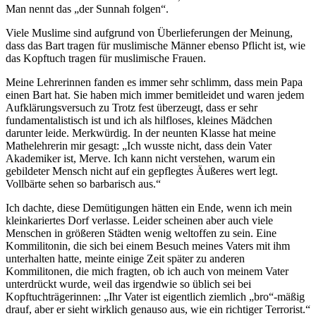
Man nennt das „der Sunnah folgen“.
Viele Muslime sind aufgrund von Überlieferungen der Meinung,
dass das Bart tragen für muslimische Männer ebenso Pflicht ist, wie
das Kopftuch tragen für muslimische Frauen.
Meine Lehrerinnen fanden es immer sehr schlimm, dass mein Papa
einen Bart hat. Sie haben mich immer bemitleidet und waren jedem
Aufklärungsversuch zu Trotz fest überzeugt, dass er sehr
fundamentalistisch ist und ich als hilfloses, kleines Mädchen
darunter leide. Merkwürdig. In der neunten Klasse hat meine
Mathelehrerin mir gesagt: „Ich wusste nicht, dass dein Vater
Akademiker ist, Merve. Ich kann nicht verstehen, warum ein
gebildeter Mensch nicht auf ein gepflegtes Äußeres wert legt.
Vollbärte sehen so barbarisch aus.“
Ich dachte, diese Demütigungen hätten ein Ende, wenn ich mein
kleinkariertes Dorf verlasse. Leider scheinen aber auch viele
Menschen in größeren Städten wenig weltoffen zu sein. Eine
Kommilitonin, die sich bei einem Besuch meines Vaters mit ihm
unterhalten hatte, meinte einige Zeit später zu anderen
Kommilitonen, die mich fragten, ob ich auch von meinem Vater
unterdrückt wurde, weil das irgendwie so üblich sei bei
Kopftuchträgerinnen: „Ihr Vater ist eigentlich ziemlich „bro“-mäßig
drauf, aber er sieht wirklich genauso aus, wie ein richtiger Terrorist.“