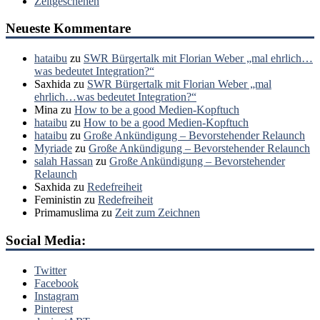
Zeitgeschehen
Neueste Kommentare
hataibu
zu
SWR Bürgertalk mit Florian Weber „mal ehrlich…
was bedeutet Integration?“
Saxhida
zu
SWR Bürgertalk mit Florian Weber „mal
ehrlich…was bedeutet Integration?“
Mina
zu
How to be a good Medien-Kopftuch
hataibu
zu
How to be a good Medien-Kopftuch
hataibu
zu
Große Ankündigung – Bevorstehender Relaunch
Myriade
zu
Große Ankündigung – Bevorstehender Relaunch
salah Hassan
zu
Große Ankündigung – Bevorstehender
Relaunch
Saxhida
zu
Redefreiheit
Feministin
zu
Redefreiheit
Primamuslima
zu
Zeit zum Zeichnen
Social Media:
Twitter
Facebook
Instagram
Pinterest