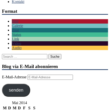
Kontakt
Format
Bild
Galerie
Zitat
Status
Link
Video
Audio
Blog via E-Mail abonnieren
E-Mail-Adresse
senden
Mai 2014
M
D
M
D
F
S
S